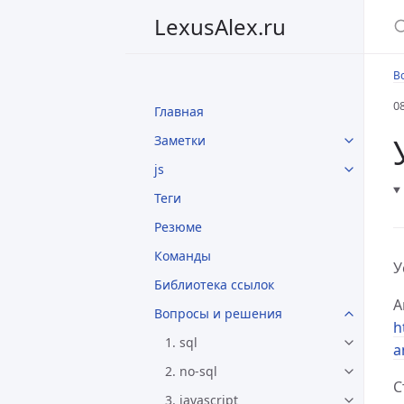
LexusAlex.ru
В
0
Главная
Заметки
js
Теги
Резюме
Команды
У
Библиотека ссылок
А
Вопросы и решения
h
1. sql
a
2. no-sql
С
3. javascript