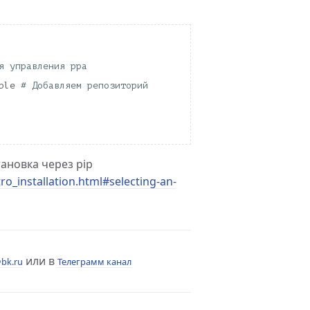
я управления ppa
ble 
# Добавляем репозиторий
ановка через pip
tro_installation.html#selecting-an-
или в
bk.ru
Телеграмм канал