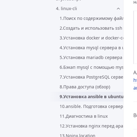
н
4. linux-cli
1.Поиск по содержимому файлов, к
2.Создать и использовать ssh ключ
3.Установка docker и docker-compos
4.Установка mysql сервера в ubunt
5.Установка mariadb сервера в ubu
6.Бэкап mysql c помощью mysqldu
А
7.Установка PostgreSQL сервера в u
h
8.Права доступа (обзор)
a
9.Установка ansible в ubuntu
10.ansible. Подготовка сервера
В
11.Диагностика в linux
12.Установка nginx перед apache
13.Nginx.location