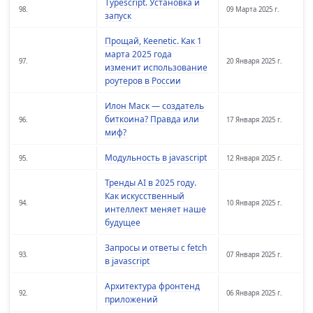
Typescript. Установка и
98.
09 Марта 2025 г.
запуск
Прощай, Keenetic. Как 1
марта 2025 года
97.
20 Января 2025 г.
изменит использование
роутеров в России
Илон Маск — создатель
биткоина? Правда или
96.
17 Января 2025 г.
миф?
Модульность в javascript
95.
12 Января 2025 г.
Тренды AI в 2025 году.
Как искусственный
94.
10 Января 2025 г.
интеллект меняет наше
будущее
Запросы и ответы с fetch
93.
07 Января 2025 г.
в javascript
Архитектура фронтенд
92.
06 Января 2025 г.
приложений