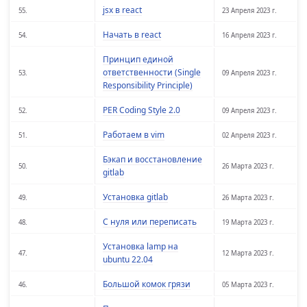
jsx в react
55.
23 Апреля 2023 г.
Начать в react
54.
16 Апреля 2023 г.
Принцип единой
ответственности (Single
53.
09 Апреля 2023 г.
Responsibility Principle)
PER Coding Style 2.0
52.
09 Апреля 2023 г.
Работаем в vim
51.
02 Апреля 2023 г.
Бэкап и восстановление
50.
26 Марта 2023 г.
gitlab
Установка gitlab
49.
26 Марта 2023 г.
С нуля или переписать
48.
19 Марта 2023 г.
Установка lamp на
47.
12 Марта 2023 г.
ubuntu 22.04
Большой комок грязи
46.
05 Марта 2023 г.