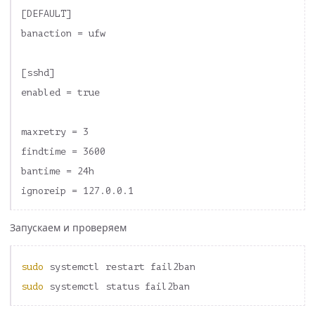
[DEFAULT]

banaction = ufw

[sshd]

enabled = true

maxretry = 3

findtime = 3600

bantime = 24h

Запускаем и проверяем
sudo 
sudo 