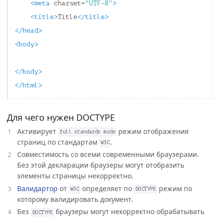
<meta
charset=
"UTF-8"
>
<title>
Title
</title>
</head>
<body>
</body>
</html>
Для чего нужен DOCTYPE
Активирует
режим отображения
full standards mode
страниц по стандартам
.
W3C
Совместимость со всеми современными браузерами.
Без этой декларации браузеры могут отобразить
элементы страницы некорректно.
Валидартор
от
определяет по
режим по
W3C
DOCTYPE
которому валидировать документ.
Без
браузеры могут некорректно обрабатывать
DOCTYPE