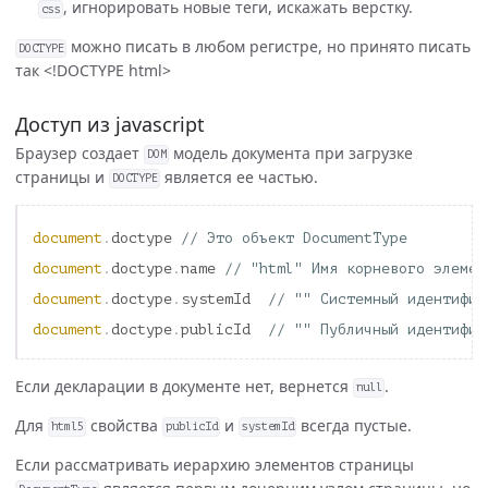
, игнорировать новые теги, искажать верстку.
css
можно писать в любом регистре, но принято писать
DOCTYPE
так <!DOCTYPE html>
Доступ из javascript
Браузер создает
модель документа при загрузке
DOM
страницы и
является ее частью.
DOCTYPE
document
.
doctype
// Это объект DocumentType
document
.
doctype
.
name
// "html" Имя корневого элемен
document
.
doctype
.
systemId
// "" Системный идентифик
document
.
doctype
.
publicId
// "" Публичный идентифик
Если декларации в документе нет, вернется
.
null
Для
свойства
и
всегда пустые.
html5
publicId
systemId
Если рассматривать иерархию элементов страницы