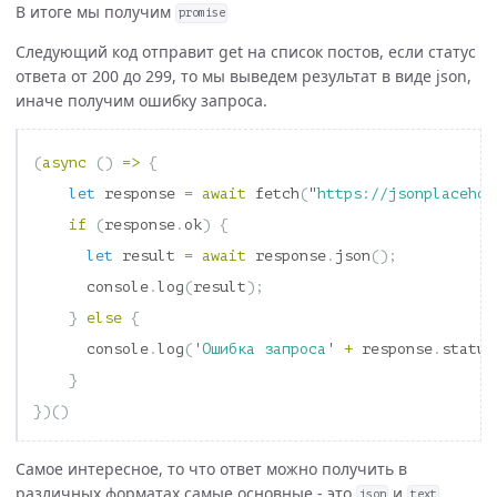
В итоге мы получим
promise
Следующий код отправит get на список постов, если статус
ответа от 200 до 299, то мы выведем результат в виде json,
иначе получим ошибку запроса.
(
async
()
=>
{
let
response
=
await
fetch
(
"
https://jsonplacehol
if
(
response
.
ok
)
{
let
result
=
await
response
.
json
();
console
.
log
(
result
);
}
else
{
console
.
log
(
'
Ошибка запроса
'
+
response
.
status
}
})()
Самое интересное, то что ответ можно получить в
различных форматах самые основные - это
и
,
json
text