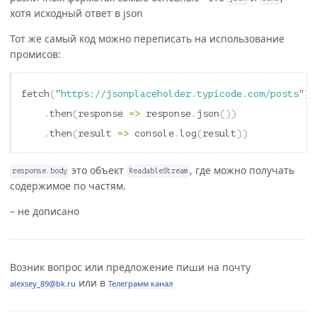
хотя исходный ответ в json
Тот же самый код можно переписать на использование
промисов:
fetch
(
"
https://jsonplaceholder.typicode.com/posts
"
)
.
then
(
response
=>
response
.
json
())
.
then
(
result
=>
console
.
log
(
result
))
это объект
, где можно получать
response.body
ReadableStream
содержимое по частям.
– не дописано
Возник вопрос или предложение пиши на почту
или в
alexsey_89@bk.ru
Телеграмм канал