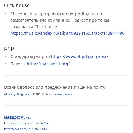
Click house
ClickHouse. Из разработки внутри Яндекса в
самостоятельную компанию. Подкаст про то как
создавался Click house
https://music.yandex.ru/album/9294155/track/113911486
php
Стандарты psr php
https://www.php-fig.org/psr/
Пакеты
https://packagist.org/
Возник вопрос или предложение пиши на почту
или в
alexsey_89@bk.ru
Телеграмм канал
Наверх
alexsey_89@bk.ru
https://github.com/LexusAlex
https://vk.com/id297664343