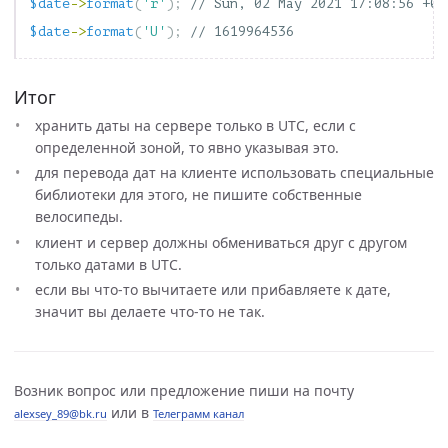
$date
->
format
(
'r'
);
// Sun, 02 May 2021 17:08:56 +03
$date
->
format
(
'U'
);
// 1619964536
Итог
хранить даты на сервере только в UTC, если с
определенной зоной, то явно указывая это.
для перевода дат на клиенте использовать специальные
библиотеки для этого, не пишите собственные
велосипеды.
клиент и сервер должны обмениваться друг с другом
только датами в UTC.
если вы что-то вычитаете или прибавляете к дате,
значит вы делаете что-то не так.
Возник вопрос или предложение пиши на почту
или в
alexsey_89@bk.ru
Телеграмм канал