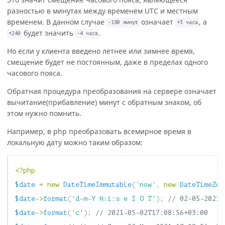
разностью в минутах между временем UTC и местным
временем. В данном случае
означает
, а
-180 минут
+3 часа
будет значить
.
+240
-4 часа
Но если у клиента введено летнее или зимнее время,
смещение будет не постоянным, даже в пределах одного
часового пояса.
Обратная процедура преобразования на сервере означает
вычитание(прибавление) минут с обратным знаком, об
этом нужно помнить.
Например, в php преобразовать всемирное время в
локальную дату можно таким образом:
<?php
$date
=
new
DateTimeImmutable
(
'now'
,
new
DateTimeZon
$date
->
format
(
'd-m-Y H:i:s e I O T'
);
// 02-05-2021 
$date
->
format
(
'c'
);
// 2021-05-02T17:08:56+03:00