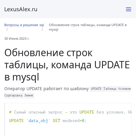
LexusAlex.ru
Вопросы и решения
sql
Обновление строк таблицы, команда UPDATE в
mysql
30 Июня 2023 г.
Обновление строк
таблицы, команда UPDATE
в mysql
Оператор UPDATE работает по шаблону
UPDATE Таблица Условие
Сортировка Лимит
#
Самый
опасный
запрос
-
это
UPDATE
без
условия
,
НИК
UPDATE
`data_obj`
SET
modered
=
0
;