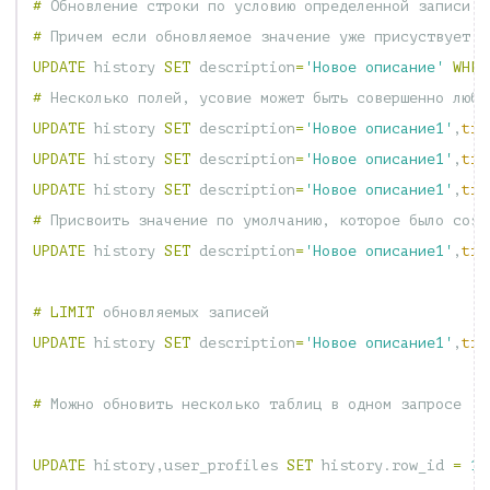
#
Обновление
строки
по
условию
определенной
записи
#
Причем
если
обновляемое
значение
уже
присуствует
в
UPDATE
history
SET
description
=
'Новое описание'
WHER
#
Несколько
полей
,
усовие
может
быть
совершенно
любы
UPDATE
history
SET
description
=
'Новое описание1'
,
tim
UPDATE
history
SET
description
=
'Новое описание1'
,
tim
UPDATE
history
SET
description
=
'Новое описание1'
,
tim
#
Присвоить
значение
по
умолчанию
,
которое
было
созд
UPDATE
history
SET
description
=
'Новое описание1'
,
tim
#
LIMIT
обновляемых
записей
UPDATE
history
SET
description
=
'Новое описание1'
,
tim
#
Можно
обновить
несколько
таблиц
в
одном
запросе
UPDATE
history
,
user_profiles
SET
history
.
row_id
=
12