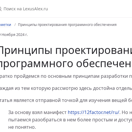
аметки
Принципы проектирования программного обеспечения
9 Ноября 2024 г.
Принципы проектирован
программного обеспечен
ратко пройдемся по основным принципам разработки 
аждая из тем которую рассмотрю здесь достойна отдель
unit
татья является отправной точкой для изучения вещей б
Debian 10
ian 10
За основу взял манифест
https://12factor.net/ru/
. Но 
пытаемся разобраться в нем более простым и дост
 Debian 10
не понятно.
 Debian 10