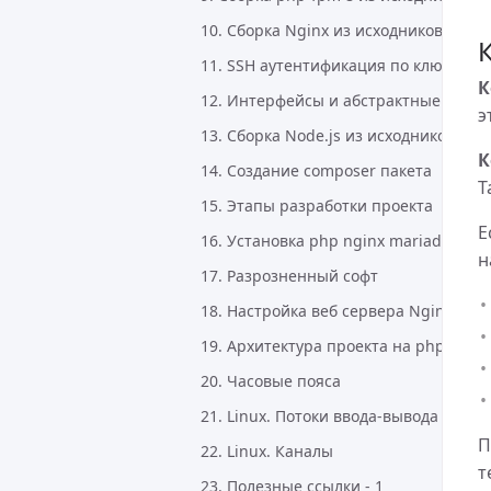
10. Сборка Nginx из исходников на De
11. SSH аутентификация по ключу
К
12. Интерфейсы и абстрактные класс
э
13. Сборка Node.js из исходников на 
К
14. Создание composer пакета
Т
15. Этапы разработки проекта
Е
16. Установка php nginx mariadb на D
н
17. Разрозненный софт
18. Настройка веб сервера Nginx
19. Архитектура проекта на php
20. Часовые пояса
21. Linux. Потоки ввода-вывода
П
22. Linux. Каналы
т
23. Полезные ссылки - 1