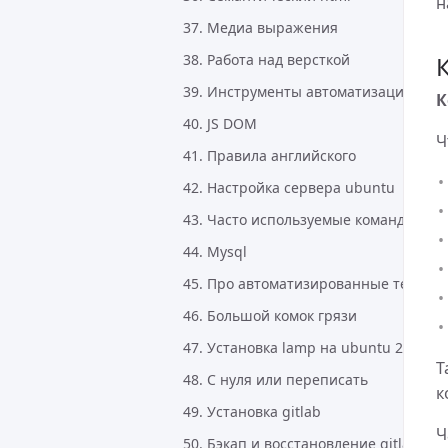
н
37. Медиа выражения
38. Работа над версткой
39. Инструменты автоматизации в p
К
40. JS DOM
Ч
41. Правила английского
42. Настройка сервера ubuntu
43. Часто используемые команды в li
44. Mysql
45. Про автоматизированные тесты
46. Большой комок грязи
47. Установка lamp на ubuntu 22.04
Т
48. С нуля или переписать
к
49. Установка gitlab
Ч
50. Бэкап и восстановление gitlab