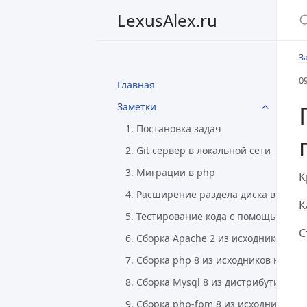
LexusAlex.ru
З
0
Главная
Заметки
1. Постановка задач
2. Git сервер в локальной сети
3. Миграции в php
К
4. Расширение раздела диска в Linux
К
5. Тестирование кода с помощью Php
С
6. Сборка Apache 2 из исходников на 
7. Сборка php 8 из исходников на Deb
8. Сборка Mysql 8 из дистрибутива на
9. Сборка php-fpm 8 из исходников на