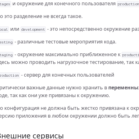
и окружение для конечного пользователя
tages
productio
о это разделение не всегда такое.
ingle Responsibility Principle)
или
- это непосредственно окружение ра
ocal
development
- различные тестовые мероприятия кода.
esting
- окружение максимально приближенное к
taging
product
t
десь можно проводить нагрузочное тестирование, так ка
- сервер для конечных пользователей
roduction
ритически важные данные нужно хранить в
переменны
оде, так как они уже привязаны к окружению.
о конфигурация не должна быть жестко привязана к окр
ерсию приложения в любом окружении должно быть лег
Внешние сервисы