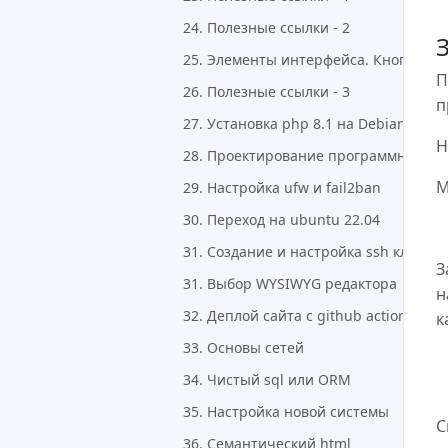
24. Полезные ссылки - 2
25. Элементы интерфейса. Кнопки
П
26. Полезные ссылки - 3
п
27. Установка php 8.1 на Debian
Н
28. Проектирование программного о
М
29. Настройка ufw и fail2ban
30. Переход на ubuntu 22.04
31. Создание и настройка ssh ключей
З
31. Выбор WYSIWYG редактора
н
32. Деплой сайта с github actions
к
33. Основы сетей
34. Чистый sql или ORM
35. Настройка новой системы
С
36. Семантический html