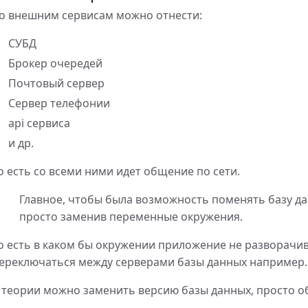
о внешним сервисам можно отнести:
ator
СУБД
Брокер очередей
Почтовый сервер
Сервер телефонии
ей в php
api сервиса
и др.
о есть со всеми ними идет общение по сети.
Главное, чтобы была возможность поменять базу да
просто заменив переменные окружения.
граммного обеспечения
о есть в каком бы окружении приложение не разворачив
предлагают альтернативу Gmail
ереключаться между серверами базы данных например.
 теории можно заменить версию базы данных, просто о
из строки php