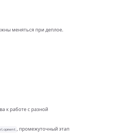
лжны меняться при деплое.
ва к работе с разной
, промежуточный этап
elopment