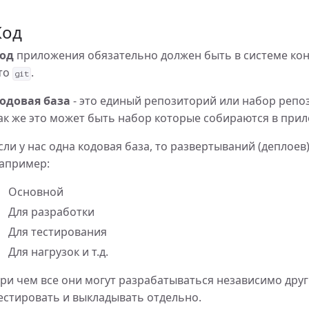
bian 10
Код
од
приложения обязательно должен быть в системе конт
ы в php
то
.
git
Debian 10
одовая база
- это единый репозиторий или набор репоз
ак же это может быть набор которые собираются в при
сли у нас одна кодовая база, то развертываний (деплоев
ebian 10
апример:
Основной
Для разработки
Для тестирования
Для нагрузок и т.д.
ри чем все они могут разрабатываться независимо друг 
естировать и выкладывать отдельно.