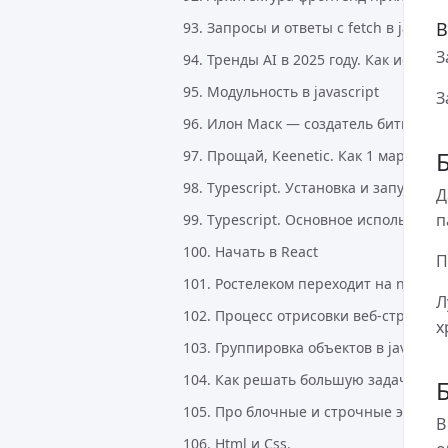
В
93. Запросы и ответы с fetch в javascr
З
94. Тренды AI в 2025 году. Как иску
95. Модульность в javascript
З
96. Илон Маск — создатель биткоина
97. Прощай, Keenetic. Как 1 марта 2
98. Typescript. Установка и запуск
Д
п
99. Typescript. Основное использова
100. Начать в React
П
101. Ростелеком переходит на no-co
Л
102. Процесс отрисовки веб-страниц
х
103. Группировка объектов в javascrip
104. Как решать большую задачу
105. Про блочные и строчные элеме
В
106. Html и Сss.