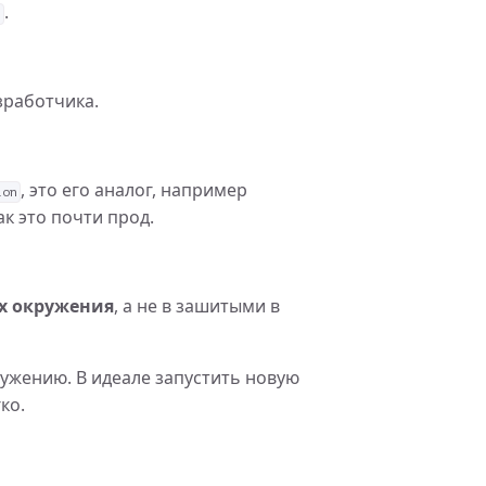
.
n
зработчика.
, это его аналог, например
ion
к это почти прод.
х окружения
, а не в зашитыми в
ужению. В идеале запустить новую
ко.