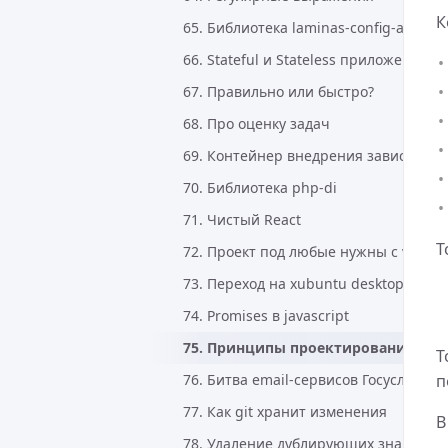
К
65. Библиотека laminas-config-aggreg
66. Stateful и Stateless приложения
67. Правильно или быстро?
68. Про оценку задач
69. Контейнер внедрения зависимост
70. Библиотека php-di
71. Чистый React
Т
72. Проект под любые нужны с vite
73. Переход на xubuntu desktop 24.04
74. Promises в javascript
75. Принципы проектирования про
Т
76. Битва email-сервисов Госуслуги 
п
77. Как git хранит изменения
В
78. Удаление дублирующих значений 