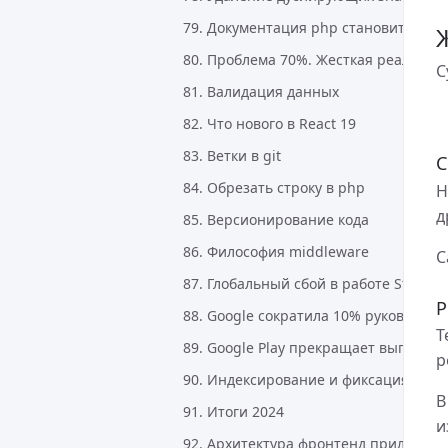
79. Документация php становится ин
80. Проблема 70%. Жесткая реально
С
81. Валидация данных
82. Что нового в React 19
83. Ветки в git
С
84. Обрезать строку в php
Н
д
85. Версионирование кода
86. Философия middleware
С
87. Глобальный сбой в работе Steam
Р
88. Google сократила 10% руководите
Т
89. Google Play прекращает выплаты
р
90. Индексирование и фиксация в git
В
91. Итоги 2024
и
92. Архитектура фронтенд приложен