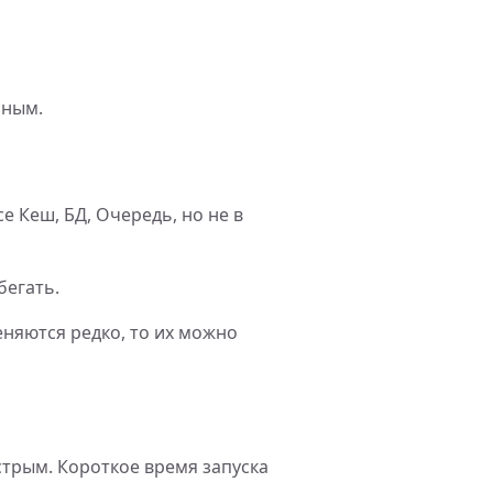
чным.
 Кеш, БД, Очередь, но не в
бегать.
еняются редко, то их можно
стрым. Короткое время запуска