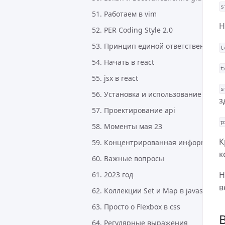
s
51. Работаем в vim
Н
52. PER Coding Style 2.0
53. Принцип единой ответственности (S
l
54. Начать в react
t
55. jsx в react
s
56. Установка и использование mkcer
з
57. Проектирование api
p
58. Моменты мая 23
К
59. Концентрированная информация
к
60. Важные вопросы
Н
61. 2023 год
в
62. Коллекции Set и Map в javascript
63. Просто о Flexbox в css
64. Регулярные выражения