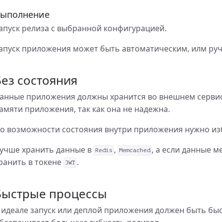
ыполнение
ipt
апуск релиза с выбранной конфигурацией.
сственный интеллект меняет наше будущее
апуск приложения может быть автоматическим, илм ру
? Правда или миф?
Без состояния
025 года изменит использование роутеров в России
анные приложения должны хранится во внешнем сервисе
амяти приложения, так как она не надежна.
ние типов
о возможности состояния внутри приложения нужно из
de платформу Акола - новый этап цифровой трансформации
учше хранить данные в
,
, а если данные м
Redis
Memcached
ы браузером
ранить в токене
.
JWT
t
Быстрые процессы
нты
 идеале запуск или деплой приложения должен быть бы