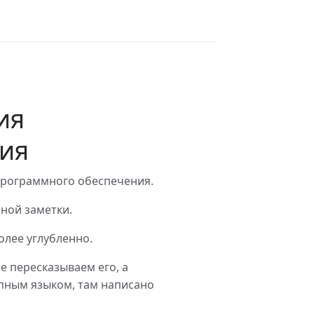
ия
ия
программного обеспечения.
ной заметки.
олее углубленно.
не пересказываем его, а
упным языком, там написано