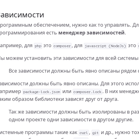
Зависимости
рограммным обеспечением, нужно как то управлять. Дл
рограммирования есть
менеджер зависимостей
.
апример, для
это
, для
это
php
composer
javascript (NodeJs)
беспечения. Базовые понятия
ы можем установить эти зависимости для всей системы 
Все зависимости должны быть явно описаны рядом с
ависимости должны быть явно описаны. Для этого испо
апример
или
. В них менедж
package-lock.json
composer.lock
аким образом библиотеки зависят друг от друга.
Так же зависимости должны быть изолированы в разн
одном проекте одни зависимости в другом другие.
истемные программы такие как
,
и др., нужно то
curl
git