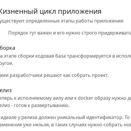
терактивной
Жизненный цикл приложения
сть использования ИИ в программировании
уществуют определенные этапы работы приложения:
Порядок тут важен и его нужно строго придерживать
борка
а этапе сборки кодовая база трансформируется в испол
ругое.
ами разработчики решают как собрать проект.
елиз
лей
еперь к исполняемому аилу или к docker образу нужно 
 разработчикам из России, как меняются правила игры
елиз - готов к развертыванию.
 идеале у релиза должен уникальный идентификатор. То 
зменения уже нельзя, в таких случаях нужно собрать но
ий