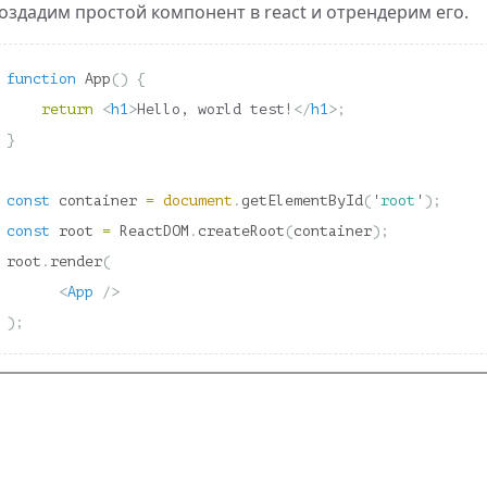
оздадим простой компонент в react и отрендерим его.
function
App
()
{
return
<
h1
>
Hello, world test!
</
h1
>;
}
const
container
=
document
.
getElementById
(
'
root
'
);
const
root
=
ReactDOM
.
createRoot
(
container
);
root
.
render
(
<
App
/>
);