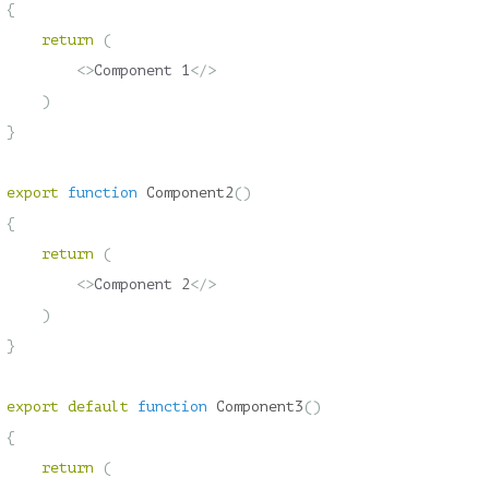
{
return
(
<>
Component 1
</>
)
}
export
function
Component2
()
{
return
(
<>
Component 2
</>
)
}
export
default
function
Component3
()
{
return
(