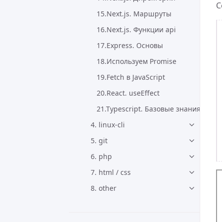
С
15.Next.js. Маршруты
16.Next.js. Функции api
17.Express. Основы
18.Используем Promise
19.Fetch в JavaScript
20.React. useEffect
21.Typescript. Базовые знания
4. linux-cli
5. git
6. php
7. html / css
8. other