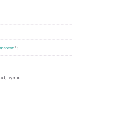
mponent
"
;
act, нужно