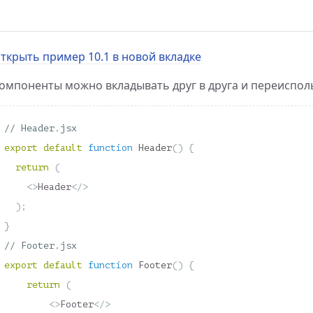
ткрыть пример 10.1 в новой вкладке
омпоненты можно вкладывать друг в друга и переиспол
// Header.jsx
export
default
function
Header
()
{
return
(
<>
Header
</>
);
}
// Footer.jsx
export
default
function
Footer
()
{
return
(
<>
Footer
</>