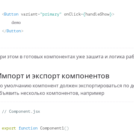
<
Button
variant
=
"primary"
onClick
=
{
handleShow
}
>
</
Button
>
ри этом в готовых компонентах уже зашита и логика ра
Импорт и экспорт компонентов
о умолчанию компонент должен экспортироваться по д
бъявить несколько компонентов, например
// Component.jsx
export
function
Component1
()