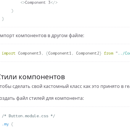
<>
Component 3
</>
)
}
мпорт компонентов в другом файле:
import
Component3
,
{
Component1
,
Component2
}
from
"
../Co
Стили компонентов
тобы сделать свой кастомный класс как это принято в re
оздать файл стилей для компонента:
/* Button.module.css */
.my
{