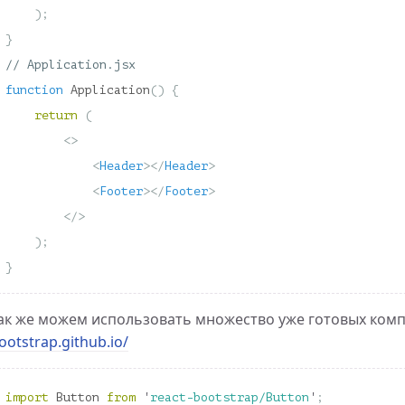
);
}
// Application.jsx
function
Application
()
{
return
(
<>
<
Header
></
Header
>
<
Footer
></
Footer
>
</>
);
}
ак же можем использовать множество уже готовых ком
ootstrap.github.io/
import
Button
from
'
react-bootstrap/Button
'
;