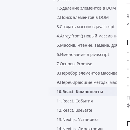
1.Удаление элементов в DOM
R
2.Поиск элементов в DOM
и
3.Создать массив в javascript
4.Array.from() новый массив на осн
5.Массив. Чтение, замена, добавле
6.Именование в javascript
7.Основы Promise
8.Перебор элементов массива
9.Перебирающие методы массивов
10.React. Компоненты
П
11.React. События
ф
12.React. useState
13.Next.js. Установка
14.Next.js. Директории