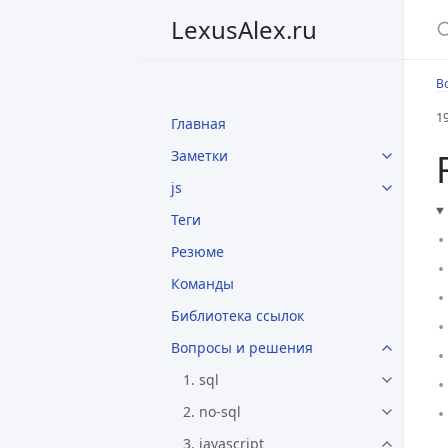
LexusAlex.ru
В
1
Главная
Заметки
js
Теги
Резюме
Команды
Библиотека ссылок
Вопросы и решения
1. sql
2. no-sql
3. javascript