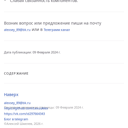
Слабая связанность компонентов.
Возник вопрос или предложение пиши на почту
или в
alexsey_89@bk.ru
Телеграмм канал
Дата публикации: 09 Февраля 2024 г.
СОДЕРЖАНИЕ
Наверх
alexsey_89@bk.ru
Последнее изменение страницы:
09 Февраля 2024 г.
https://github.com/LexusAlex
https://vk.com/id297664343
Блог в telegram
©Алексей Шмелев, 2026 г.