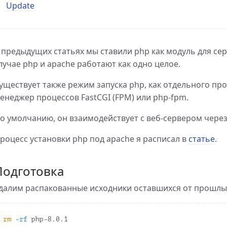
Update
bian 10
ы в php
 предыдущих статьях мы ставили php как модуль для сер
Debian 10
лучае php и apache работают как одно целое.
уществует также режим запуска php, как отдельного пр
енеджер процессов FastCGI (FPM) или php-fpm.
ebian 10
о умолчанию, он взаимодействует с веб-сервером через
роцесс установки php под apache я расписал в
статье
.
Подготовка
далим распакованные исходники оставшихся от прошлых
rm
-rf