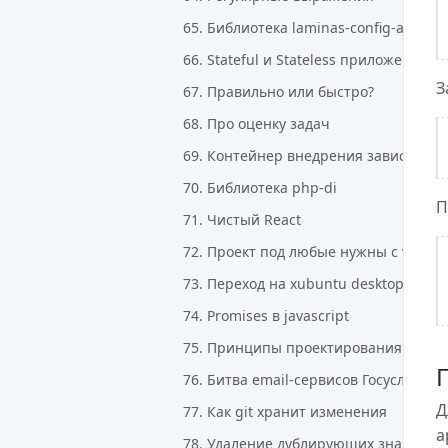
65. Библиотека laminas-config-aggreg
66. Stateful и Stateless приложения
З
67. Правильно или быстро?
68. Про оценку задач
69. Контейнер внедрения зависимост
70. Библиотека php-di
П
71. Чистый React
72. Проект под любые нужны с vite
73. Переход на xubuntu desktop 24.04
74. Promises в javascript
75. Принципы проектирования прог
76. Битва email-сервисов Госуслуги 
Д
77. Как git хранит изменения
a
78. Удаление дублирующих значений 