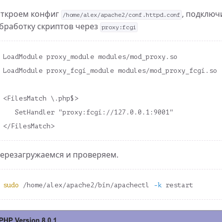
ткроем конфиг
, подключ
терактивной
/home/alex/apache2/conf.httpd.conf
бработку скриптов через
proxy:fcgi
сть использования ИИ в программировании
LoadModule proxy_module modules/mod_proxy.so

LoadModule proxy_fcgi_module modules/mod_proxy_fcgi.so

<FilesMatch \.php$> 

   SetHandler "proxy:fcgi://127.0.0.1:9001"

ерезагружаемся и проверяем.
лей
 разработчикам из России, как меняются правила игры
sudo
 /home/alex/apache2/bin/apachectl 
-k
ий