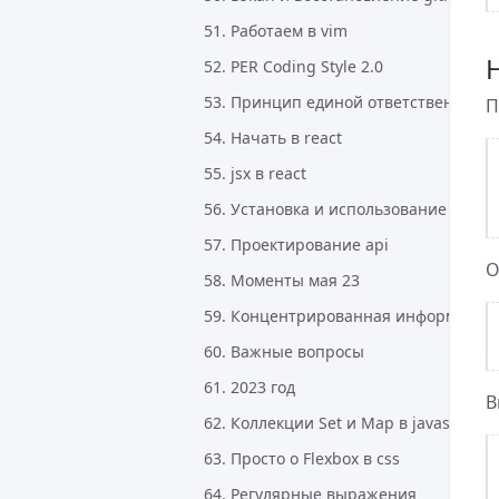
51. Работаем в vim
52. PER Coding Style 2.0
53. Принцип единой ответственности (S
П
54. Начать в react
55. jsx в react
56. Установка и использование mkcer
57. Проектирование api
О
58. Моменты мая 23
59. Концентрированная информация
60. Важные вопросы
61. 2023 год
В
62. Коллекции Set и Map в javascript
63. Просто о Flexbox в css
64. Регулярные выражения