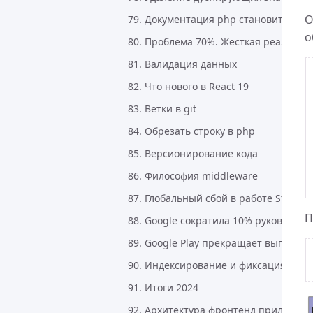
О
79. Документация php становится ин
о
80. Проблема 70%. Жесткая реально
81. Валидация данных
82. Что нового в React 19
83. Ветки в git
84. Обрезать строку в php
85. Версионирование кода
86. Философия middleware
87. Глобальный сбой в работе Steam
П
88. Google сократила 10% руководите
89. Google Play прекращает выплаты
90. Индексирование и фиксация в git
91. Итоги 2024
92. Архитектура фронтенд приложен