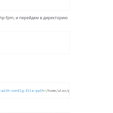
hp-fpm, и перейдем в директорию
-with-config-file-path
=
/home/alex/php8-fpm/config 
--with