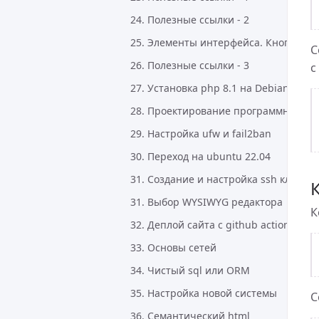
24. Полезные ссылки - 2
25. Элементы интерфейса. Кнопки
С
26. Полезные ссылки - 3
с
27. Установка php 8.1 на Debian
28. Проектирование программного о
29. Настройка ufw и fail2ban
30. Переход на ubuntu 22.04
31. Создание и настройка ssh ключей
31. Выбор WYSIWYG редактора
К
32. Деплой сайта с github actions
33. Основы сетей
34. Чистый sql или ORM
35. Настройка новой системы
С
36. Семантический html