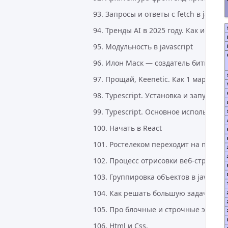
93. Запросы и ответы с fetch в javascr
94. Тренды AI в 2025 году. Как иску
95. Модульность в javascript
96. Илон Маск — создатель биткоина
97. Прощай, Keenetic. Как 1 марта 2
98. Typescript. Установка и запуск
99. Typescript. Основное использова
100. Начать в React
101. Ростелеком переходит на no-co
102. Процесс отрисовки веб-страниц
103. Группировка объектов в javascrip
104. Как решать большую задачу
105. Про блочные и строчные элеме
106. Html и Сss.