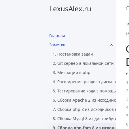
LexusAlex.ru
З
1
Главная
Заметки
1. Постановка задач
2. Git сервер в локальной сети
3. Миграции в php
4. Расширение раздела диска в Linux
5. Тестирование кода с помощью Php
6. Сборка Apache 2 из исходников на 
7. Сборка php 8 из исходников на Deb
8. Сборка Mysql 8 из дистрибутива на
9. Сборка php-fpm 8 из исходников 