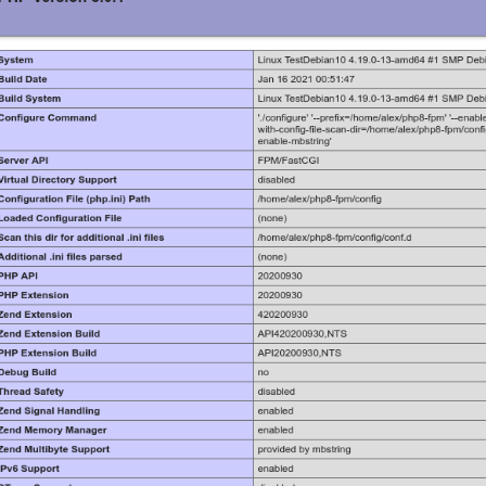
ipt
сственный интеллект меняет наше будущее
? Правда или миф?
025 года изменит использование роутеров в России
ние типов
de платформу Акола - новый этап цифровой трансформации
ы браузером
t
нты