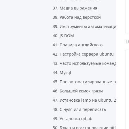
37. Медиа выражения
38. Работа над версткой
39. Инструменты автоматизации в p
40. JS DOM
П
41. Правила английского
42. Настройка сервера ubuntu
43. Часто используемые команды в li
44. Mysql
45. Про автоматизированные тесты
46. Большой комок грязи
47. Установка lamp на ubuntu 22.04
48. С нуля или переписать
49. Установка gitlab
50. Бэкап и восстановление gitlab