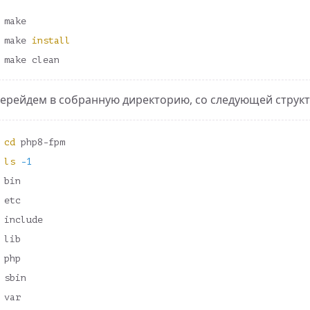
make

make 
hp
ерейдем в собранную директорию, со следующей структ
cd 
nux
ls
-1
bin

etc

include

lib

php

sbin
