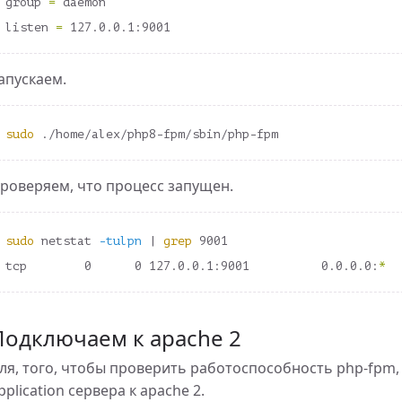
group 
=
 daemon

ator
listen 
=
апускаем.
sudo
ей в php
роверяем, что процесс запущен.
sudo 
netstat 
-tulpn
 | 
grep 
9001

tcp        0      0 127.0.0.1:9001          0.0.0.0:
*
раммного обеспечения
Подключаем к apache 2
предлагают альтернативу Gmail
ля, того, чтобы проверить работоспособность php-fpm,
pplication сервера к apache 2.
из строки php