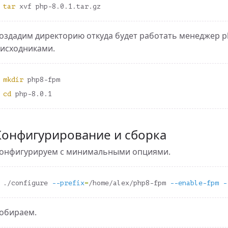
tar 
оздадим директорию откуда будет работать менеджер p
 исходниками.
беспечения. Базовые понятия
mkdir 
cd 
Конфигурирование и сборка
онфигурируем с минимальными опциями.
./configure 
--prefix
=
/home/alex/php8-fpm 
--enable-fpm
-
обираем.