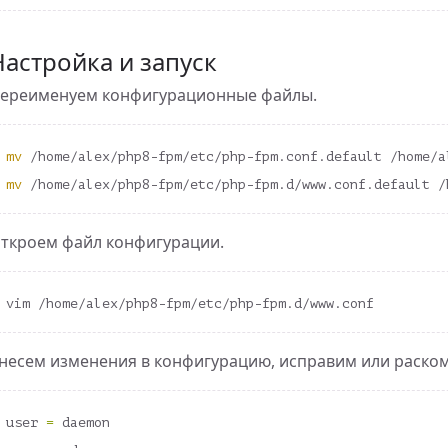
Настройка и запуск
ingle Responsibility Principle)
ереименуем конфигурационные файлы.
mv
mv
t
ткроем файл конфигурации.
несем изменения в конфигурацию, исправим или раском
user 
=
 daemon
