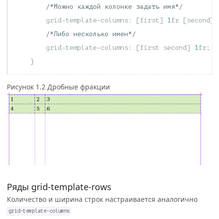
/*Можно каждой колонке задать имя*/
grid-template-columns
:
[
first
]
1
fr
[
second
]
/*Либо несколько имен*/
grid-template-columns
:
[
first
second
]
1
fr
;
}
Рисунок 1.2 Дробные фракции
Ряды grid-template-rows
Количество и ширина строк настраивается аналогично
grid-template-columns