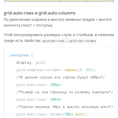
grid-auto-rows и grid-auto-columns
По умолчанию ширина и высота неявных гридов = высоте
контента (текст + отступы).
Чтоб контролировать размеры строк и столбцов, в неявном
гриде есть свойства
grid-auto-rows / grid-auto-columns
.container
{
display
:
grid
;
grid-template-columns
:
repeat
(
3
,
1
fr
);
/*В данном случае все строки будут 100px*/
grid-auto-rows
:
100px
;
/*Размер на всю страницу по размеру вьюпорта*/
grid-auto-rows
:
100vh
;
/*Строки минимум 50px в высоту максимум auto*/
grid-auto-rows
:
minmax
(
50px
,
auto
);