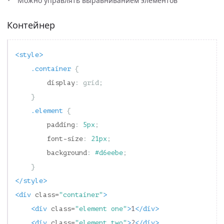
Можно управлять выравниванием элементов
Контейнер
<style>
.container
{
display
:
grid
;
}
.element
{
padding
:
5px
;
font-size
:
21px
;
background
:
#d6eebe
;
}
</style>
<div
class=
"container"
>
<div
class=
"element one"
>
1
</div>
<div
class=
"element two"
>
2
</div>