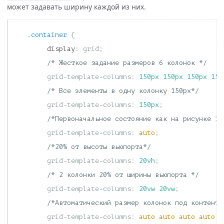
может задавать ширину каждой из них.
.container
{
display
:
grid
;
/* Жесткое задание размеров 6 колонок */
grid-template-columns
:
150px
150px
150px
150
/* Все элементы в одну колонку 150px*/
grid-template-columns
:
150px
;
/*Первоначальное состояние как на рисунке 1*
grid-template-columns
:
auto
;
/*20% от высоты вьюпорта*/
grid-template-columns
:
20vh
;
/* 2 колонки 20% от ширины вьюпорта */
grid-template-columns
:
20vw
20vw
;
/*Автоматический размер колонок под контент*
grid-template-columns
:
auto
auto
auto
auto
a