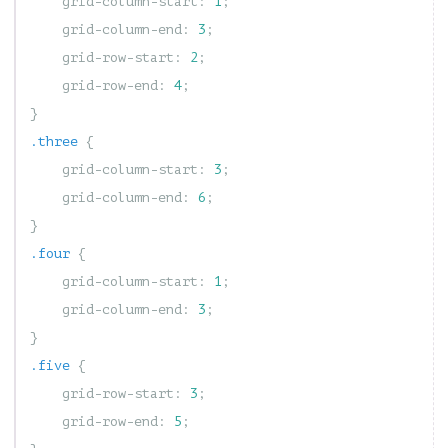
grid-column-start
:
1
;
grid-column-end
:
3
;
grid-row-start
:
2
;
grid-row-end
:
4
;
}
.three
{
grid-column-start
:
3
;
grid-column-end
:
6
;
}
.four
{
grid-column-start
:
1
;
grid-column-end
:
3
;
}
.five
{
grid-row-start
:
3
;
grid-row-end
:
5
;