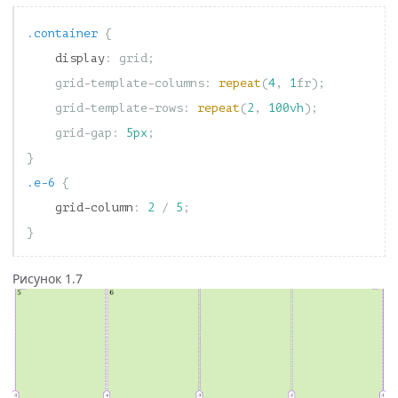
.container
{
display
:
grid
;
grid-template-columns
:
repeat
(
4
,
1
fr
);
grid-template-rows
:
repeat
(
2
,
100vh
);
grid-gap
:
5px
;
}
.e-6
{
grid-column
:
2
/
5
;
}
Рисунок 1.7