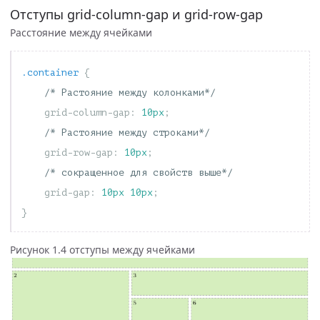
Отступы grid-column-gap и grid-row-gap
Расстояние между ячейками
.container
{
/* Растояние между колонками*/
grid-column-gap
:
10px
;
/* Растояние между строками*/
grid-row-gap
:
10px
;
/* сокращенное для свойств выше*/
grid-gap
:
10px
10px
;
}
Рисунок 1.4 отступы между ячейками