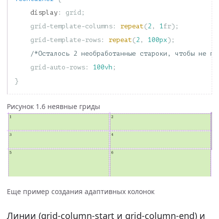
display
:
grid
;
grid-template-columns
:
repeat
(
2
,
1
fr
);
grid-template-rows
:
repeat
(
2
,
100px
);
/*Осталось 2 необработанные староки, чтобы не по
grid-auto-rows
:
100vh
;
}
Рисунок 1.6 неявные гриды
Еще пример создания адаптивных колонок
Линии (grid-column-start и grid-column-end) и