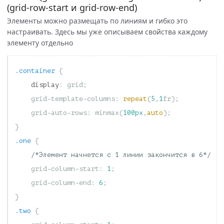
(grid-row-start и grid-row-end)
Элементы можно размещать по линиям и гибко это
настраивать. Здесь мы уже описываем свойства каждому
элементу отдельно
.container
{
display
:
grid
;
grid-template-columns
:
repeat
(
5
,
1
fr
);
grid-auto-rows
:
minmax
(
100px
,
auto
);
}
.one
{
/*Элемент начнется с 1 линии закончится в 6*/
grid-column-start
:
1
;
grid-column-end
:
6
;
}
.two
{