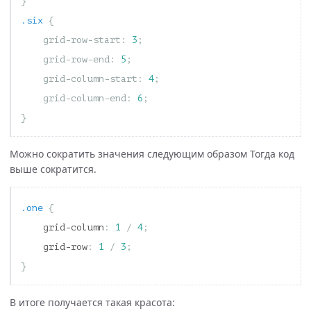
}
.six
{
grid-row-start
:
3
;
grid-row-end
:
5
;
grid-column-start
:
4
;
grid-column-end
:
6
;
}
Можно сократить значения следующим образом Тогда код
выше сократится.
.one
{
grid-column
:
1
/
4
;
grid-row
:
1
/
3
;
}
В итоге получается такая красота: