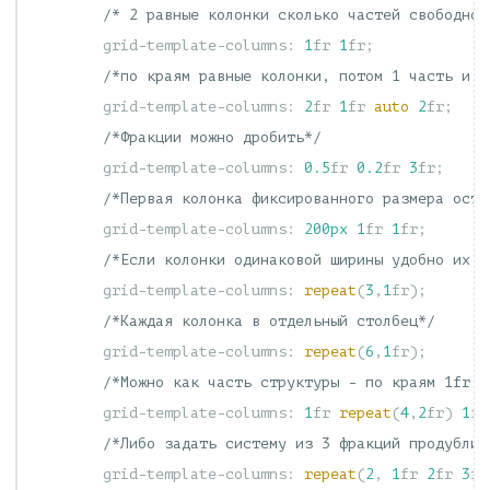
/* 2 равные колонки сколько частей свободног
grid-template-columns
:
1
fr
1
fr
;
/*по краям равные колонки, потом 1 часть и a
grid-template-columns
:
2
fr
1
fr
auto
2
fr
;
/*Фракции можно дробить*/
grid-template-columns
:
0.5
fr
0.2
fr
3
fr
;
/*Первая колонка фиксированного размера оста
grid-template-columns
:
200px
1
fr
1
fr
;
/*Если колонки одинаковой ширины удобно их з
grid-template-columns
:
repeat
(
3
,
1
fr
);
/*Каждая колонка в отдельный столбец*/
grid-template-columns
:
repeat
(
6
,
1
fr
);
/*Можно как часть структуры - по краям 1fr п
grid-template-columns
:
1
fr
repeat
(
4
,
2
fr
)
1
fr
/*Либо задать систему из 3 фракций продублир
grid-template-columns
:
repeat
(
2
,
1
fr
2
fr
3
fr