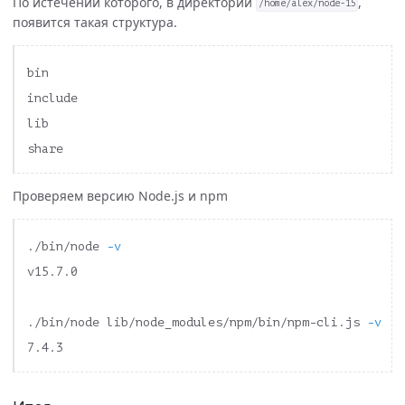
По истечении которого, в директории
,
/home/alex/node-15
появится такая структура.
bin

include

lib

Проверяем версию Node.js и npm
./bin/node 
-v
v15.7.0

./bin/node lib/node_modules/npm/bin/npm-cli.js 
-v