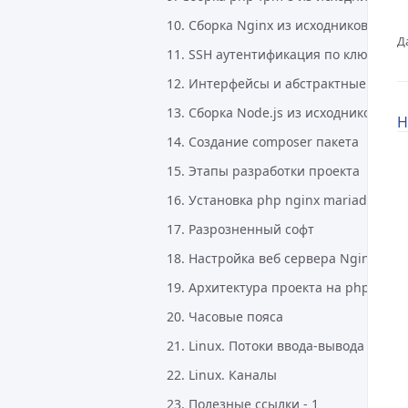
10. Сборка Nginx из исходников на De
Д
11. SSH аутентификация по ключу
12. Интерфейсы и абстрактные класс
13. Сборка Node.js из исходников на 
Н
14. Создание composer пакета
15. Этапы разработки проекта
16. Установка php nginx mariadb на D
17. Разрозненный софт
18. Настройка веб сервера Nginx
19. Архитектура проекта на php
20. Часовые пояса
21. Linux. Потоки ввода-вывода
22. Linux. Каналы
23. Полезные ссылки - 1