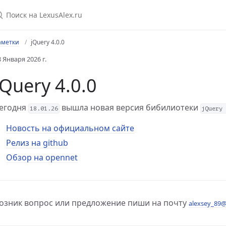
аметки
jQuery 4.0.0
8 Января 2026 г.
jQuery 4.0.0
егодня
вышла новая версия бибилиотеки
18.01.26
jQuery
Новость на официальном сайте
Релиз на github
Обзор на opennet
unit
Debian 10
ian 10
озник вопрос или предложение пиши на почту
alexsey_89@
 Debian 10
 Debian 10