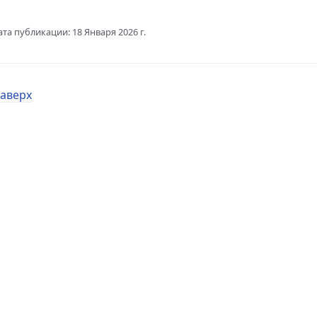
bian 10
ата публикации: 18 Января 2026 г.
ы в php
Debian 10
аверх
ebian 10