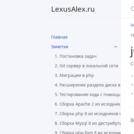
LexusAlex.ru
З
1
Главная
Заметки
1. Постановка задач
С
2. Git сервер в локальной сети
3. Миграции в php
4. Расширение раздела диска в Linux
5. Тестирование кода с помощью Php
6. Сборка Apache 2 из исходников на 
7. Сборка php 8 из исходников на Deb
В
8. Сборка Mysql 8 из дистрибутива на
9. Сборка php-fpm 8 из исходников на